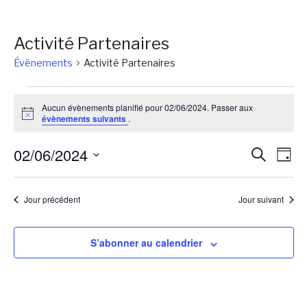
Activité Partenaires
Évènements
Activité Partenaires
Évènements
Aucun évènements planifié pour 02/06/2024. Passer aux
for
Notice
évènements suivants
.
02/06/2024
Reche
Na
02/06/2024
Recherch
Jour
de
et
Sélectionnez
vu
une
naviga
Jour précédent
Jour suivant
Év
date.
de
vues
S’abonner au calendrier
Évène