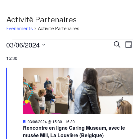
Activité Partenaires
Évènements
Activité Partenaires
Évènements
Reche
Na
03/06/2024
Recherch
Jour
de
for
et
Sélectionnez
15:30
vu
une
03/06/2024
naviga
Év
date.
de
vues
Évène
Mis
03/06/2024 @ 15:30
-
16:30
en
Rencontre en ligne Caring Museum, avec le
avant
musée Mill, La Louvière (Belgique)