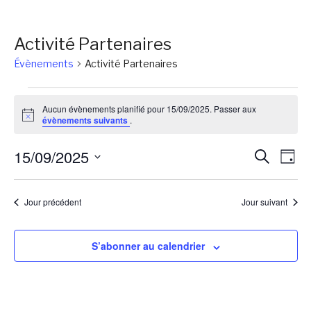
Activité Partenaires
Évènements
Activité Partenaires
Évènements
Aucun évènements planifié pour 15/09/2025. Passer aux
for
Notice
évènements suivants
.
15/09/2025
Reche
Na
15/09/2025
Recherch
Jour
de
et
Sélectionnez
vu
une
naviga
Jour précédent
Jour suivant
Év
date.
de
vues
S’abonner au calendrier
Évène