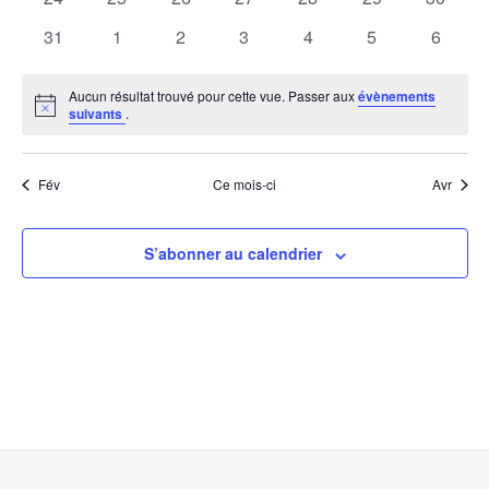
évènements
évènements
évènements
évènements
évènements
évènements
évènem
0
0
0
0
0
0
0
31
1
2
3
4
5
6
évènements
évènements
évènements
évènements
évènements
évènements
évènem
Aucun résultat trouvé pour cette vue. Passer aux
évènements
Notice
suivants
.
Fév
Ce mois-ci
Avr
S’abonner au calendrier