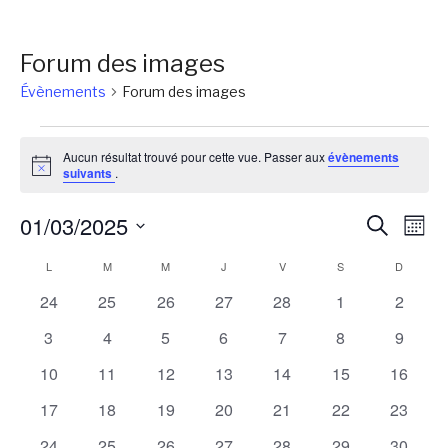
Forum des images
Évènements
Forum des images
Évènements
Aucun résultat trouvé pour cette vue. Passer aux
évènements
Notice
suivants
.
Reche
Na
01/03/2025
Recherch
Mois
de
et
Sélectionnez
Calendrier
L
LUNDI
M
MARDI
M
MERCREDI
J
JEUDI
V
VENDREDI
S
SAMEDI
D
DIMANC
vu
une
naviga
Év
de
0
0
0
0
0
0
0
24
25
26
27
28
1
2
date.
de
évènements
évènements
évènements
évènements
évènements
évènements
évènem
Évènements
0
0
0
0
0
0
0
3
4
5
6
7
8
9
vues
évènements
évènements
évènements
évènements
évènements
évènements
évènem
0
0
0
0
0
0
0
10
11
12
13
14
15
16
Évène
évènements
évènements
évènements
évènements
évènements
évènements
évènem
0
0
0
0
0
0
0
17
18
19
20
21
22
23
évènements
évènements
évènements
évènements
évènements
évènements
évènem
0
0
0
0
0
0
0
24
25
26
27
28
29
30