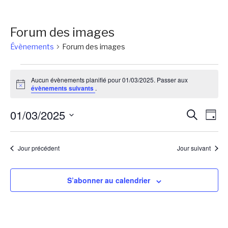
Forum des images
Évènements
Forum des images
Évènements
Aucun évènements planifié pour 01/03/2025. Passer aux
for
Notice
évènements suivants
.
01/03/2025
Reche
Na
01/03/2025
Recherch
Jour
de
et
Sélectionnez
vu
une
naviga
Jour précédent
Jour suivant
Év
date.
de
vues
S’abonner au calendrier
Évène