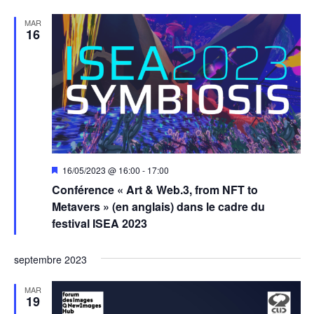
MAR
16
Mis
16/05/2023 @ 16:00
-
17:00
en
Conférence « Art & Web.3, from NFT to
avant
Metavers » (en anglais) dans le cadre du
festival ISEA 2023
septembre 2023
MAR
19