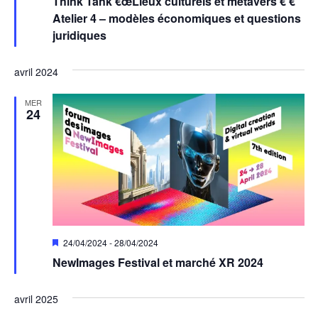
Think Tank €œLieux culturels et métavers € €“
avant
Atelier 4 – modèles économiques et questions
juridiques
avril 2024
MER
24
Mis
24/04/2024
-
28/04/2024
en
NewImages Festival et marché XR 2024
avant
avril 2025