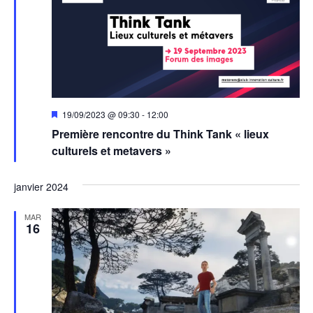
Mis
19/09/2023 @ 09:30
-
12:00
en
Première rencontre du Think Tank « lieux
avant
culturels et metavers »
janvier 2024
MAR
16