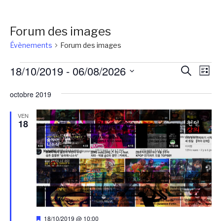
Forum des images
Évènements
Forum des images
Évènements
Reche
Na
18/10/2019
 - 
06/08/2026
Recherch
Liste
de
et
Sélectionnez
vu
octobre 2019
une
naviga
Év
date.
de
VEN
18
vues
Évène
Mis
18/10/2019 @ 10:00