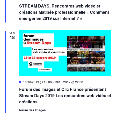
en
STREAM DAYS, Rencontres web vidéo et
avant
créations Matinée professionnelle « Comment
émerger en 2019 sur Internet ? »
VEN
18
Mis
18/10/2019 @ 18:00
-
19/10/2019 @ 22:00
en
Forum des Images et Clic France présentent
avant
Stream Days 2019 Les rencontres web vidéo et
créations
forum des images