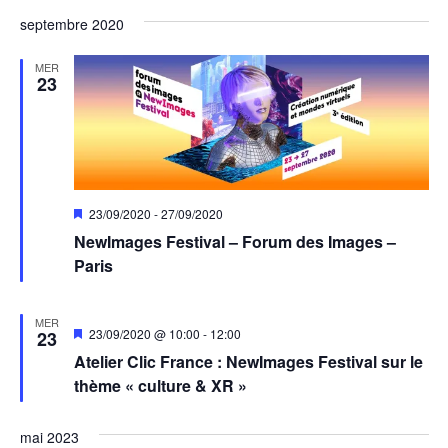
septembre 2020
MER
23
Mis
23/09/2020
-
27/09/2020
en
NewImages Festival – Forum des Images –
avant
Paris
MER
Mis
23/09/2020 @ 10:00
-
12:00
23
en
Atelier Clic France : NewImages Festival sur le
avant
thème « culture & XR »
mai 2023