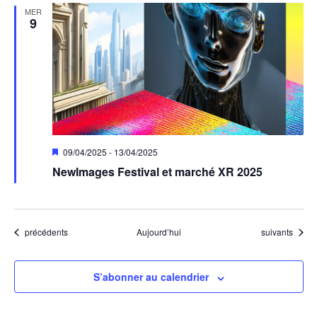
MER
9
Mis
09/04/2025
-
13/04/2025
en
NewImages Festival et marché XR 2025
avant
Évènements
Évènements
précédents
Aujourd’hui
suivants
S’abonner au calendrier