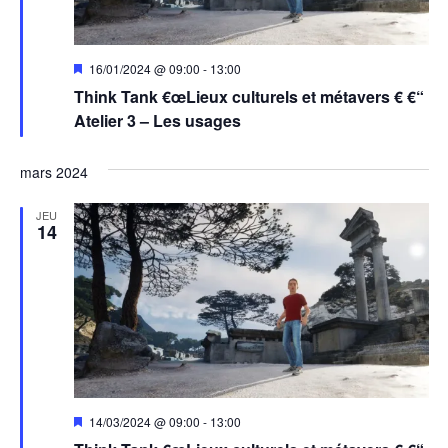
Mis
16/01/2024 @ 09:00
-
13:00
en
Think Tank €œLieux culturels et métavers € €“
avant
Atelier 3 – Les usages
mars 2024
JEU
14
Mis
14/03/2024 @ 09:00
-
13:00
en