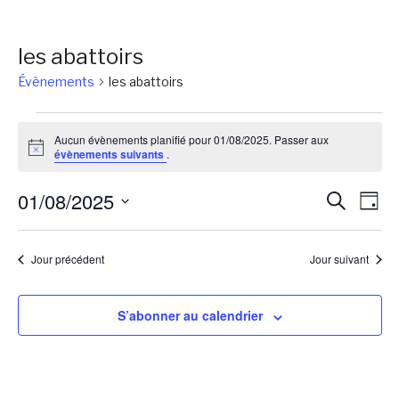
les abattoirs
Évènements
les abattoirs
Évènements
Aucun évènements planifié pour 01/08/2025. Passer aux
for
Notice
évènements suivants
.
01/08/2025
Reche
Na
01/08/2025
Recherch
Jour
de
et
Sélectionnez
vu
une
naviga
Jour précédent
Jour suivant
Év
date.
de
vues
S’abonner au calendrier
Évène