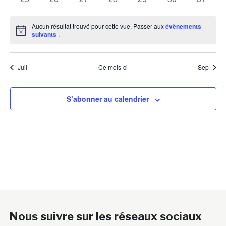
évènements
évènements
évènements
évènements
évènements
évènements
évènem
Aucun résultat trouvé pour cette vue. Passer aux
évènements
Notice
suivants
.
Juil
Ce mois-ci
Sep
S’abonner au calendrier
Nous suivre sur les réseaux sociaux