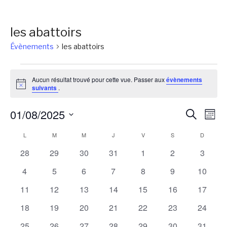
les abattoirs
Évènements
les abattoirs
Évènements
Aucun résultat trouvé pour cette vue. Passer aux
évènements
Notice
suivants
.
Reche
Na
01/08/2025
Recherch
Mois
de
et
Sélectionnez
Calendrier
L
LUNDI
M
MARDI
M
MERCREDI
J
JEUDI
V
VENDREDI
S
SAMEDI
D
DIMANC
vu
une
naviga
Év
de
0
0
0
0
0
0
0
28
29
30
31
1
2
3
date.
de
évènements
évènements
évènements
évènements
évènements
évènements
évènem
Évènements
0
0
0
0
0
0
0
4
5
6
7
8
9
10
vues
évènements
évènements
évènements
évènements
évènements
évènements
évènem
0
0
0
0
0
0
0
11
12
13
14
15
16
17
Évène
évènements
évènements
évènements
évènements
évènements
évènements
évènem
0
0
0
0
0
0
0
18
19
20
21
22
23
24
évènements
évènements
évènements
évènements
évènements
évènements
évènem
0
0
0
0
0
0
0
25
26
27
28
29
30
31