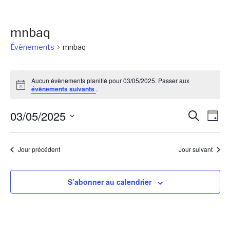
mnbaq
Évènements
mnbaq
Évènements
Aucun évènements planifié pour 03/05/2025. Passer aux
for
Notice
évènements suivants
.
03/05/2025
Reche
Na
03/05/2025
Recherch
Jour
de
et
Sélectionnez
vu
une
naviga
Jour précédent
Jour suivant
Év
date.
de
vues
S’abonner au calendrier
Évène