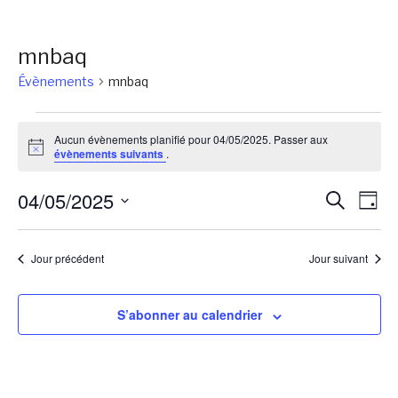
mnbaq
Évènements
mnbaq
Évènements
Aucun évènements planifié pour 04/05/2025. Passer aux
for
Notice
évènements suivants
.
04/05/2025
Reche
Na
04/05/2025
Recherch
Jour
de
et
Sélectionnez
vu
une
naviga
Jour précédent
Jour suivant
Év
date.
de
vues
S’abonner au calendrier
Évène