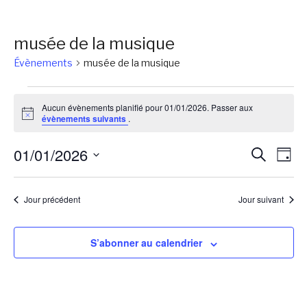
musée de la musique
Évènements
musée de la musique
Évènements
Aucun évènements planifié pour 01/01/2026. Passer aux
for
Notice
évènements suivants
.
01/01/2026
Reche
Na
01/01/2026
Recherch
Jour
de
et
Sélectionnez
vu
une
naviga
Jour précédent
Jour suivant
Év
date.
de
vues
S’abonner au calendrier
Évène