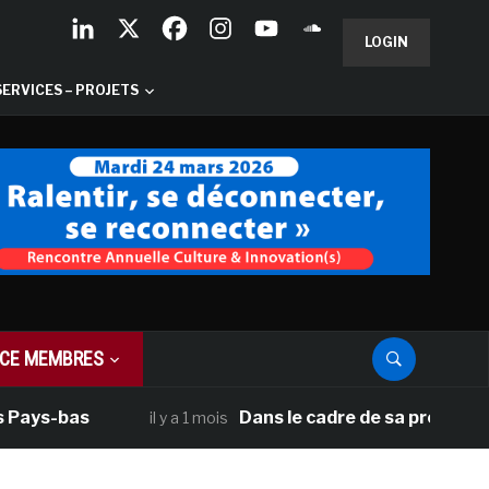
LOGIN
SERVICES – PROJETS
CE MEMBRES
 Pays-bas
Dans le cadre de sa programmat
il y a 1 mois