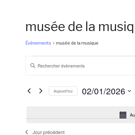
musée de la musi
Évènements
musée de la musique
Évènements
Recherche
Saisir
for
et
mot-
02/01/2026
navigation
clé.
02/01/2026
de
Rechercher
Aujourd’hui
Évènements
vues
Sélectionnez
par
Évènements
une
mot-
Au
date.
clé.
Jour précédent