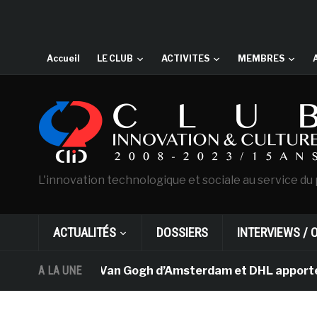
Accueil
LE CLUB
ACTIVITES
MEMBRES
L'innovation technologique et sociale au service du 
ACTUALITÉS
DOSSIERS
INTERVIEWS / 
Le musée Van Gogh d’Amsterdam et DHL apportent l’
A LA UNE