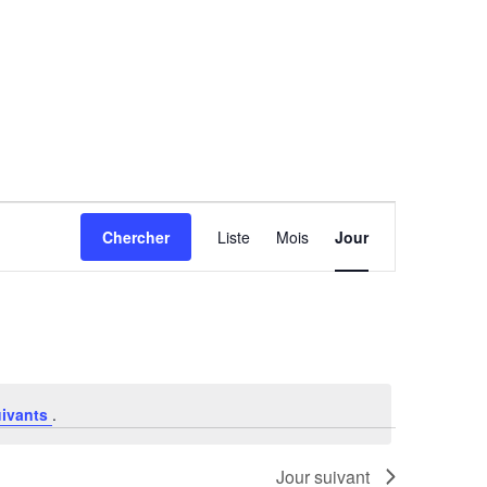
Navigation
Chercher
Liste
Mois
Jour
de
vues
Évènement
uivants
.
Jour suivant