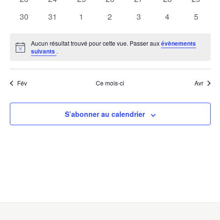
évènements
évènements
évènements
évènements
évènements
évènements
évènem
0
0
0
0
0
0
0
30
31
1
2
3
4
5
évènements
évènements
évènements
évènements
évènements
évènements
évènem
Aucun résultat trouvé pour cette vue. Passer aux
évènements
Notice
suivants
.
Fév
Ce mois-ci
Avr
S’abonner au calendrier