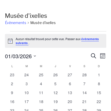
Musée d'ixelles
Évènements
Musée d'ixelles
Évènements
Aucun résultat trouvé pour cette vue. Passer aux
évènements
Notice
suivants
.
Reche
Na
01/03/2026
Recherch
Mois
de
et
Sélectionnez
Calendrier
L
LUNDI
M
MARDI
M
MERCREDI
J
JEUDI
V
VENDREDI
S
SAMEDI
D
DIMANC
vu
une
naviga
Év
de
0
0
0
0
0
0
0
23
24
25
26
27
28
1
date.
de
évènements
évènements
évènements
évènements
évènements
évènements
évènem
Évènements
0
0
0
0
0
0
0
2
3
4
5
6
7
8
vues
évènements
évènements
évènements
évènements
évènements
évènements
évènem
0
0
0
0
0
0
0
9
10
11
12
13
14
15
Évène
évènements
évènements
évènements
évènements
évènements
évènements
évènem
0
0
0
0
0
0
0
16
17
18
19
20
21
22
évènements
évènements
évènements
évènements
évènements
évènements
évènem
0
0
0
0
0
0
0
23
24
25
26
27
28
29