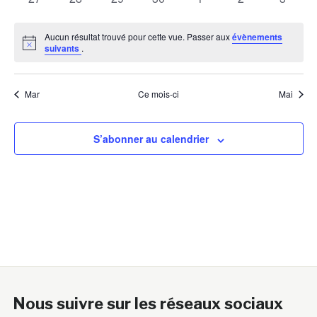
évènements
évènements
évènements
évènements
évènements
évènements
évènem
Aucun résultat trouvé pour cette vue. Passer aux
évènements
Notice
suivants
.
Mar
Ce mois-ci
Mai
S’abonner au calendrier
Nous suivre sur les réseaux sociaux