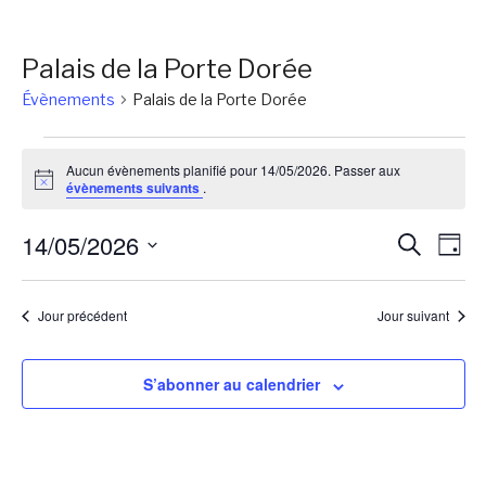
Palais de la Porte Dorée
Évènements
Palais de la Porte Dorée
Évènements
Aucun évènements planifié pour 14/05/2026. Passer aux
for
Notice
évènements suivants
.
14/05/2026
Reche
Na
14/05/2026
Recherch
Jour
de
et
Sélectionnez
vu
une
naviga
Jour précédent
Jour suivant
Év
date.
de
vues
S’abonner au calendrier
Évène