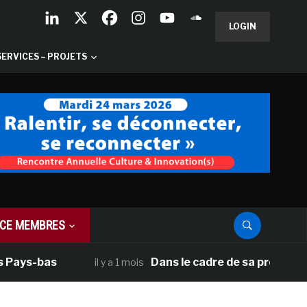
LOGIN
SERVICES – PROJETS
CE MEMBRES
 Pays-bas
Dans le cadre de sa programmat
il y a 1 mois