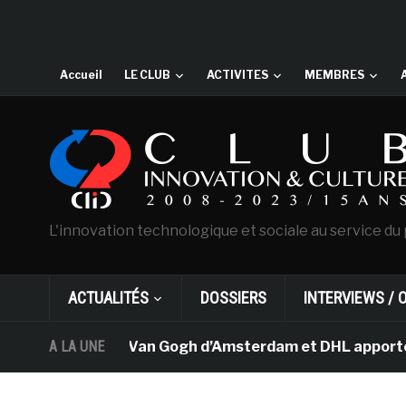
Accueil
LE CLUB
ACTIVITES
MEMBRES
L'innovation technologique et sociale au service du 
ACTUALITÉS
DOSSIERS
INTERVIEWS / 
Le musée Van Gogh d’Amsterdam et DHL apportent l’
A LA UNE