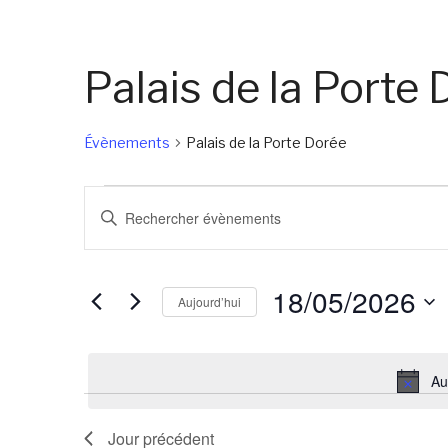
Palais de la Porte
Évènements
Palais de la Porte Dorée
Évènements
Recherche
Saisir
for
et
mot-
18/05/2026
navigation
clé.
18/05/2026
de
Rechercher
Aujourd’hui
Évènements
vues
Sélectionnez
par
Évènements
une
mot-
Au
date.
clé.
Jour précédent