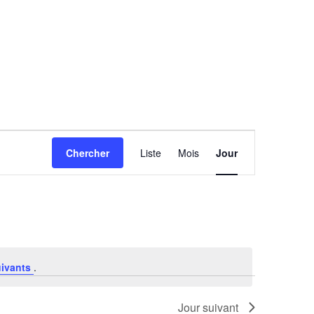
Navigation
Chercher
Liste
Mois
Jour
de
vues
Évènement
uivants
.
Jour suivant