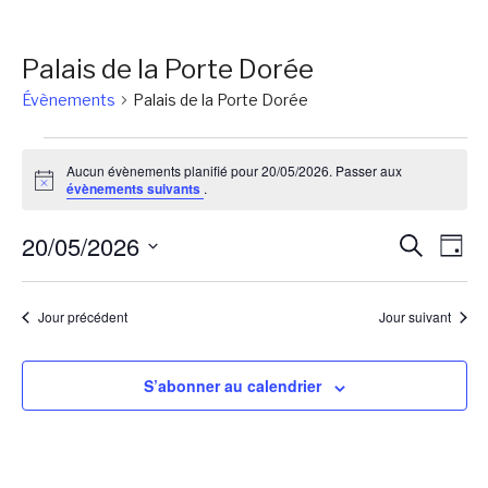
Palais de la Porte Dorée
Évènements
Palais de la Porte Dorée
Évènements
Aucun évènements planifié pour 20/05/2026. Passer aux
for
Notice
évènements suivants
.
20/05/2026
Reche
Na
20/05/2026
Recherch
Jour
de
et
Sélectionnez
vu
une
naviga
Jour précédent
Jour suivant
Év
date.
de
vues
S’abonner au calendrier
Évène