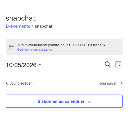
snapchat
Évènements
snapchat
Évènements
Aucun évènements planifié pour 10/05/2026. Passer aux
for
Notice
évènements suivants
.
10/05/2026
Reche
Na
10/05/2026
Recherch
Jour
de
et
Sélectionnez
vu
une
naviga
Jour précédent
Jour suivant
Év
date.
de
vues
S’abonner au calendrier
Évène