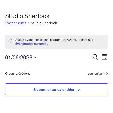
Studio Sherlock
Évènements
Studio Sherlock
Évènements
Aucun évènements planifié pour 01/06/2026. Passer aux
for
Notice
évènements suivants
.
01/06/2026
Reche
Na
01/06/2026
Recherch
Jour
de
et
Sélectionnez
vu
une
naviga
Jour précédent
Jour suivant
Év
date.
de
vues
S’abonner au calendrier
Évène