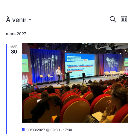
Évènements
Reche
Na
À venir
Recherch
Liste
de
et
Sélectionnez
vu
mars 2027
une
naviga
Év
date.
de
MAR
30
vues
Évène
Mis
30/03/2027 @ 09:30
-
17:30