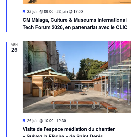
Mis
22 juin @ 09:00
-
23 juin @ 17:00
en
CM Màlaga, Culture & Museums International
avant
Tech Forum 2026, en partenariat avec le CLIC
VEN
26
Mis
26 juin @ 10:00
-
12:30
en
Visite de l’espace médiation du chantier
avant
« Suivez la Flèche » de Saint Denis