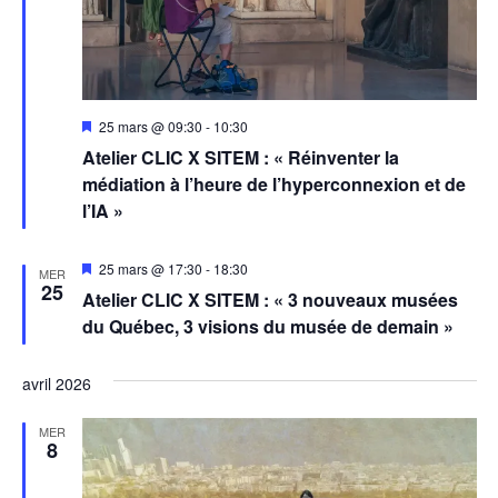
Mis
25 mars @ 09:30
-
10:30
en
Atelier CLIC X SITEM : « Réinventer la
avant
médiation à l’heure de l’hyperconnexion et de
l’IA »
Mis
25 mars @ 17:30
-
18:30
MER
en
25
Atelier CLIC X SITEM : « 3 nouveaux musées
avant
du Québec, 3 visions du musée de demain »
avril 2026
MER
8