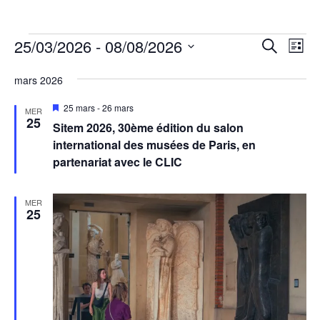
Évènements
Reche
Na
25/03/2026
 - 
08/08/2026
Recherch
Liste
de
et
Sélectionnez
vu
mars 2026
une
naviga
Év
date.
Mis
25 mars
-
26 mars
de
MER
en
25
Sitem 2026, 30ème édition du salon
avant
vues
international des musées de Paris, en
Évène
partenariat avec le CLIC
MER
25