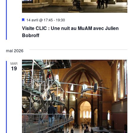
Mis
14 avril @ 17:45
-
19:30
en
Visite CLIC : Une nuit au MuAM avec Julien
avant
Bobroff
mai 2026
MAR
19