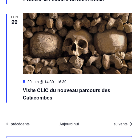
LUN
29
Mis
29 juin @ 14:30
-
16:30
en
Visite CLIC du nouveau parcours des
avant
Catacombes
Évènements
Évènements
précédents
Aujourd’hui
suivants