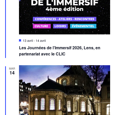
Mis
13 avril
-
14 avril
en
Les Journées de l’Immersif 2026, Lens, en
avant
partenariat avec le CLIC
MAR
14