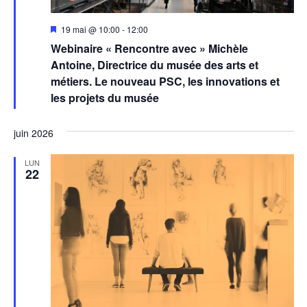
Mis
19 mai @ 10:00
-
12:00
en
Webinaire « Rencontre avec » Michèle
avant
Antoine, Directrice du musée des arts et
métiers. Le nouveau PSC, les innovations et
les projets du musée
juin 2026
LUN
22