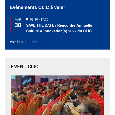
Évènements CLIC à venir
Mis
09:30
-
17:30
MAR
30
en
SAVE THE DATE / Rencontre Annuelle
avant
Culture & Innovation(s) 2027 du CLIC
Voir le calendrier
EVENT CLIC