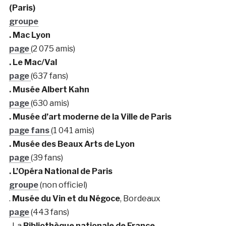
(Paris)
groupe
. Mac Lyon
page
(2 075 amis)
. Le Mac/Val
page
(637 fans)
. Musée Albert Kahn
page
(630 amis)
. Musée d’art moderne de la Ville de Paris
page fans
(1 041 amis)
. Musée des Beaux Arts de Lyon
page
(39 fans)
. L’Opéra National de Paris
groupe
(non officiel)
.
Musée du Vin et du Négoce
, Bordeaux
page
(443 fans)
. La
Bibliothèque nationale de France