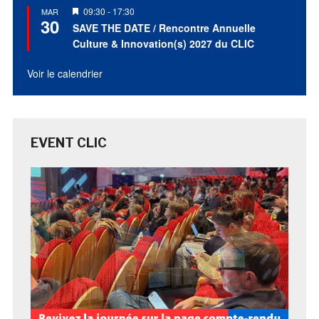
Mis
09:30
-
17:30
MAR
30
en
SAVE THE DATE / Rencontre Annuelle
avant
Culture & Innovation(s) 2027 du CLIC
Voir le calendrier
EVENT CLIC