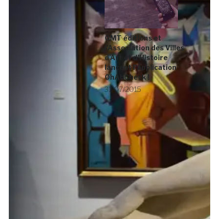
GMT éditions et
l’Association des Villes
d’Art et d’Histoire
lancent l’application
OhAhCheck !
31/07/2015