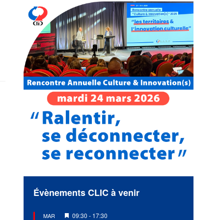
Évènements CLIC à venir
Mis
09:30
-
17:30
MAR