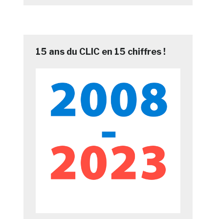
15 ans du CLIC en 15 chiffres !