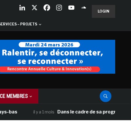
LOGIN
SERVICES – PROJETS
CE MEMBRES
as
Dans le cadre de sa programmation amé
il y a 1 mois