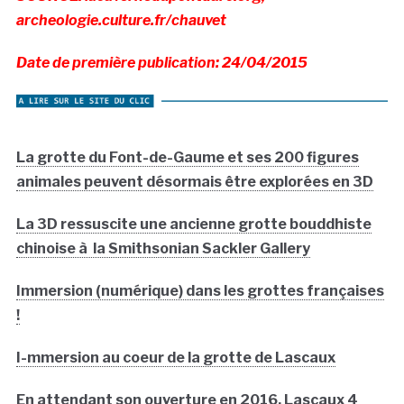
à‰tape 5: les éléments artistiques, géologiques et
archéologiques créés en atelier sont intégrés au décor de la
Caverne
La Caverne du Pont d’Arc est présente
sur internet
,
sur
facebook
et sur
twitter
.
SOURCE: lacavernedupontdarc.org,
archeologie.culture.fr/chauvet
Date de première publication: 24/04/2015
La grotte du Font-de-Gaume et ses 200 figures
animales peuvent désormais être explorées en 3D
La 3D ressuscite une ancienne grotte bouddhiste
chinoise à la Smithsonian Sackler Gallery