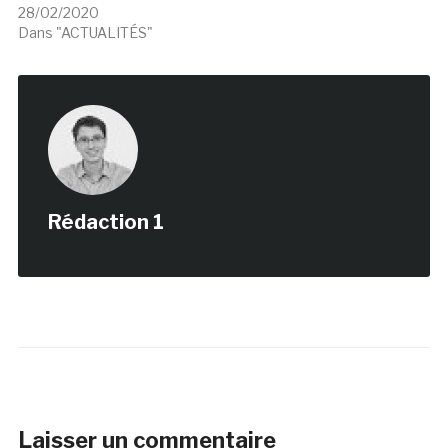
€œChauvet : à l’aube de
l’art €: une rencontre
entre les premiers
chefs d’œuvre de
l’humanité et les
nouvelles technologies
28/02/2020
Dans "ACTUALITÉS"
Rédaction 1