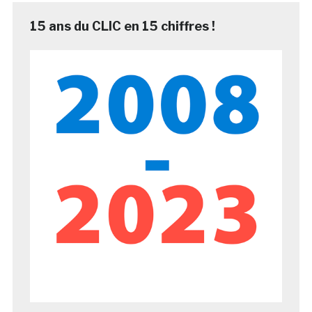
15 ans du CLIC en 15 chiffres !