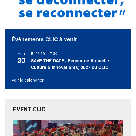
Évènements CLIC à venir
Mis
09:30
-
17:30
MAR
30
en
SAVE THE DATE / Rencontre Annuelle
avant
Culture & Innovation(s) 2027 du CLIC
Voir le calendrier
EVENT CLIC