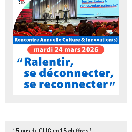
15 ans du CLIC en 15 chiffres !