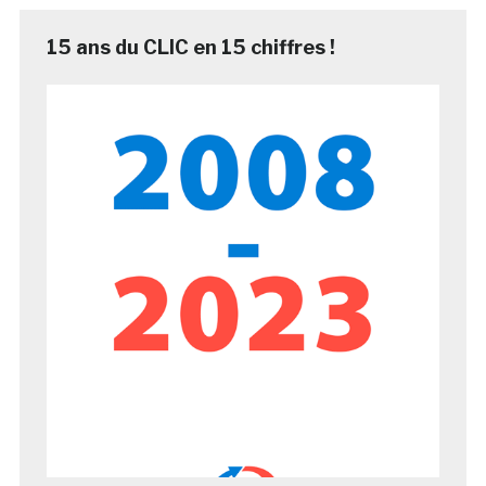
15 ans du CLIC en 15 chiffres !