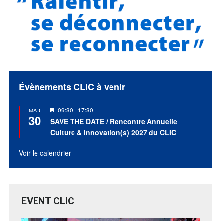
Évènements CLIC à venir
Mis
09:30
-
17:30
MAR
30
en
SAVE THE DATE / Rencontre Annuelle
avant
Culture & Innovation(s) 2027 du CLIC
Voir le calendrier
EVENT CLIC