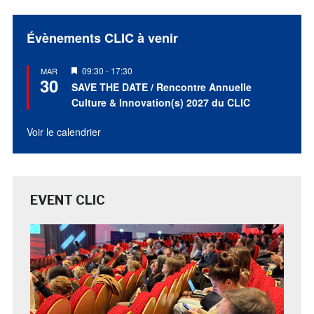
Évènements CLIC à venir
Mis
09:30
-
17:30
MAR
30
en
SAVE THE DATE / Rencontre Annuelle
avant
Culture & Innovation(s) 2027 du CLIC
Voir le calendrier
EVENT CLIC