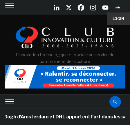
LOGIN
L'innovation technologique et sociale au service du
patrimoine et de la culture
h d’Amsterdam et DHL apportent l’art dans les salles de