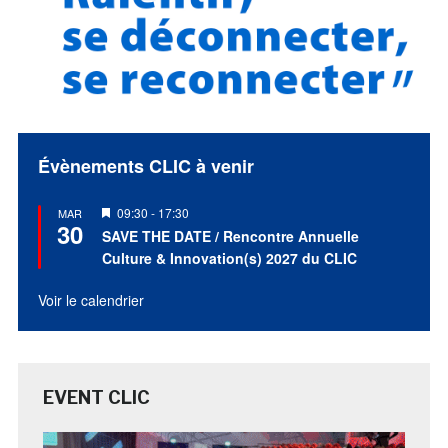
Évènements CLIC à venir
Mis
09:30
-
17:30
MAR
30
en
SAVE THE DATE / Rencontre Annuelle
avant
Culture & Innovation(s) 2027 du CLIC
Voir le calendrier
EVENT CLIC