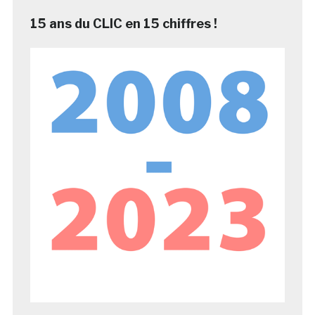
15 ans du CLIC en 15 chiffres !