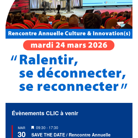
Évènements CLIC à venir
Mis
09:30
-
17:30
MAR
30
en
SAVE THE DATE / Rencontre Annuelle
avant