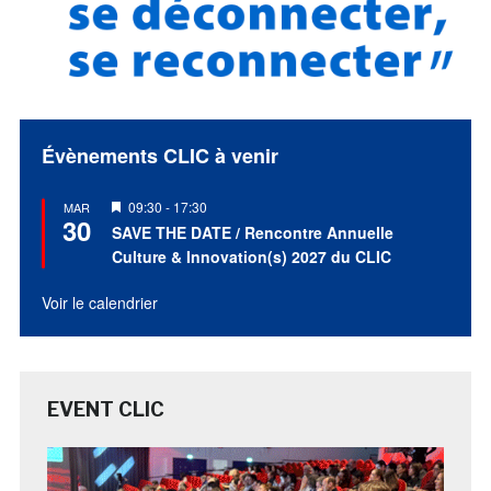
Évènements CLIC à venir
Mis
09:30
-
17:30
MAR
30
en
SAVE THE DATE / Rencontre Annuelle
avant
Culture & Innovation(s) 2027 du CLIC
Voir le calendrier
EVENT CLIC