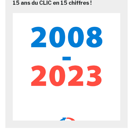
15 ans du CLIC en 15 chiffres !