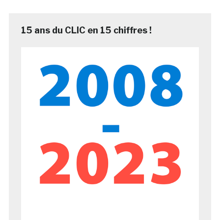
15 ans du CLIC en 15 chiffres !