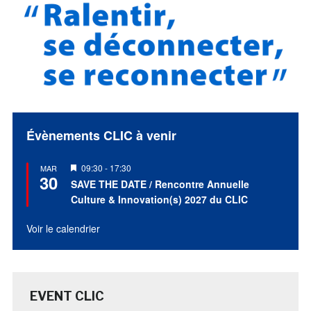
Évènements CLIC à venir
Mis
09:30
-
17:30
MAR
30
en
SAVE THE DATE / Rencontre Annuelle
avant
Culture & Innovation(s) 2027 du CLIC
Voir le calendrier
EVENT CLIC