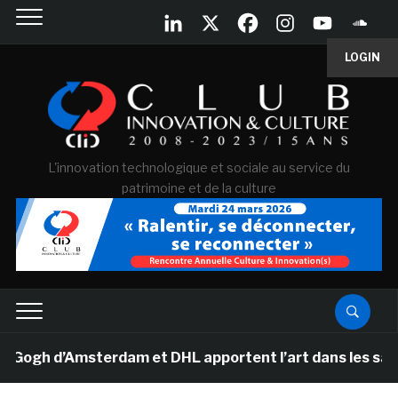
LOGIN
L'innovation technologique et sociale au service du
patrimoine et de la culture
gh d’Amsterdam et DHL apportent l’art dans les salles d