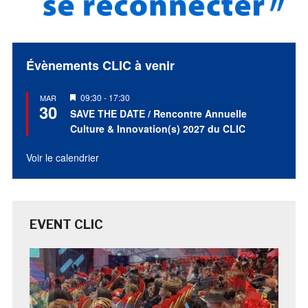
Évènements CLIC à venir
Mis
09:30
-
17:30
MAR
30
en
SAVE THE DATE / Rencontre Annuelle
avant
Culture & Innovation(s) 2027 du CLIC
Voir le calendrier
EVENT CLIC