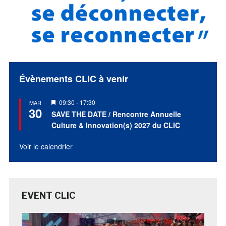
Évènements CLIC à venir
Mis
09:30
-
17:30
MAR
30
en
SAVE THE DATE / Rencontre Annuelle
avant
Culture & Innovation(s) 2027 du CLIC
Voir le calendrier
EVENT CLIC