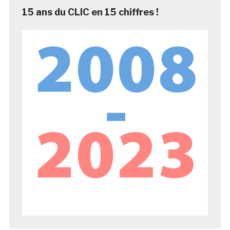
15 ans du CLIC en 15 chiffres !