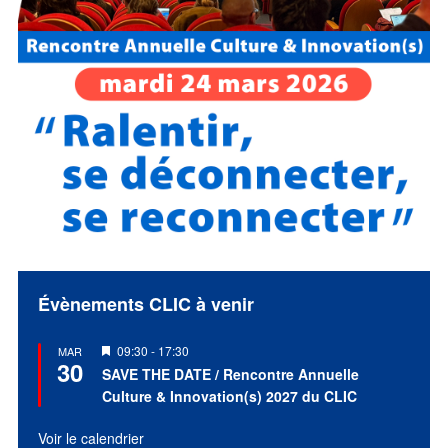
Évènements CLIC à venir
Mis
09:30
-
17:30
MAR
30
en
SAVE THE DATE / Rencontre Annuelle
avant
Culture & Innovation(s) 2027 du CLIC
Voir le calendrier