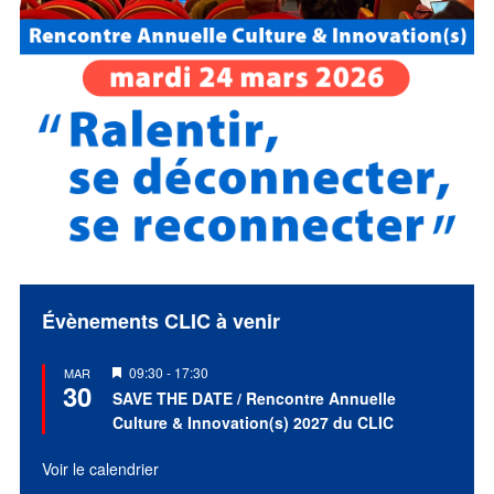
Évènements CLIC à venir
Mis
09:30
-
17:30
MAR
30
en
SAVE THE DATE / Rencontre Annuelle
avant
Culture & Innovation(s) 2027 du CLIC
Voir le calendrier