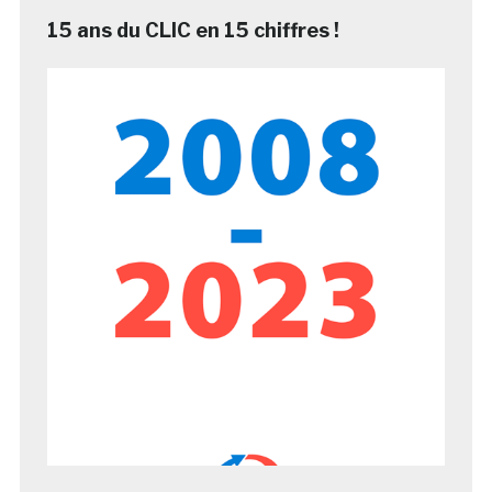
15 ans du CLIC en 15 chiffres !