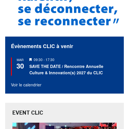
Évènements CLIC à venir
Mis
09:30
-
17:30
MAR
30
en
SAVE THE DATE / Rencontre Annuelle
avant
Culture & Innovation(s) 2027 du CLIC
Voir le calendrier
EVENT CLIC