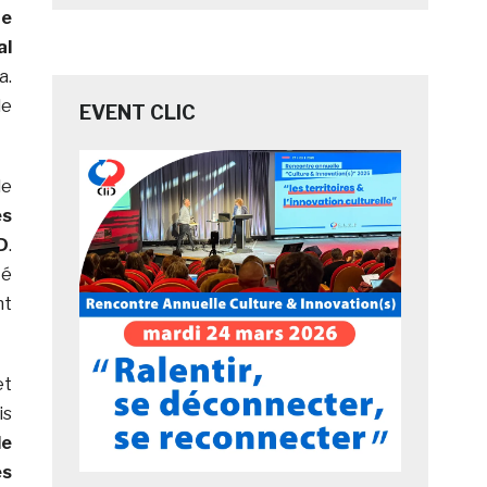
ne
al
a.
le
EVENT CLIC
le
es
D
.
té
nt
et
is
de
ès