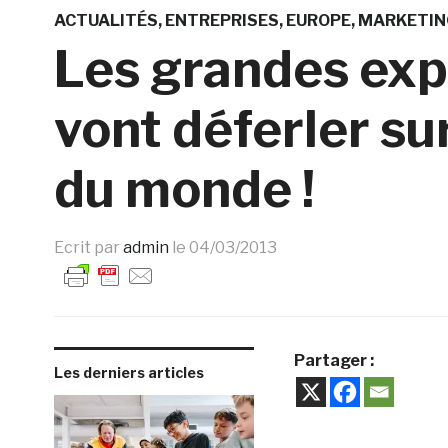
ACTUALITÉS
ENTREPRISES
EUROPE
MARKETIN
Les grandes exp
vont déferler su
du monde !
Ecrit par
admin
le
04/03/2013
Partager :
Les derniers articles