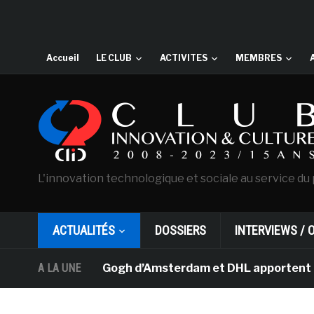
Accueil
LE CLUB
ACTIVITES
MEMBRES
L'innovation technologique et sociale au service du 
ACTUALITÉS
DOSSIERS
INTERVIEWS / 
usée Van Gogh d’Amsterdam et DHL apportent l’art dans l
A LA UNE