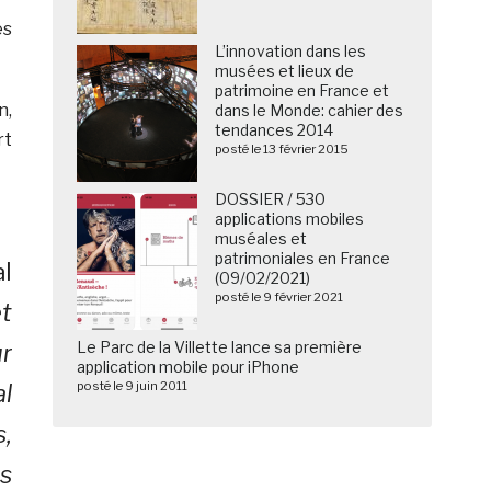
es
L’innovation dans les
musées et lieux de
patrimoine en France et
n,
dans le Monde: cahier des
tendances 2014
rt
posté le 13 février 2015
DOSSIER / 530
applications mobiles
muséales et
patrimoniales en France
l
(09/02/2021)
posté le 9 février 2021
t
Le Parc de la Villette lance sa première
ur
application mobile pour iPhone
posté le 9 juin 2011
l
,
ns