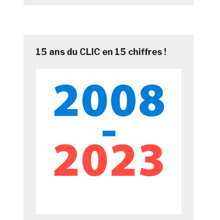
15 ans du CLIC en 15 chiffres !