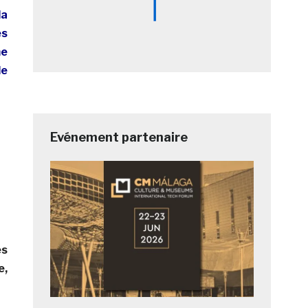
da
es
me
de
Evénement partenaire
es
e,