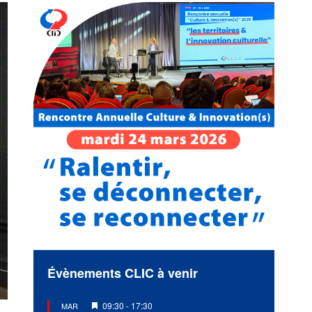
Évènements CLIC à venir
Mis
09:30
-
17:30
MAR