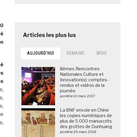
00
té
on
AUJOURD’HUI
SEMAINE
MOIS
sé
8èmes Rencontres
es
Nationales Culture et
Innovation(s): comptes-
ns
rendus et vidéos de la
e,
journée
posté le 12 mars 2017
e,
e,
La BNF envoie en Chine
le
les copies numériques de
plus de 5 000 manuscrits
e,
des grottes de Dunhuang
posté le 25 mars 2018