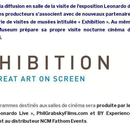
a diffusion en salle de la visite de l’exposition Leonardo 
ses producteurs s’associent avec de nouveaux partenair
ie de visites de musées intitulée « Exhibition ». Au mê
Museum prépare sa propre visite nocturne cinéma 
.
rammes destinés aux salles de cinéma sera
produite par l
eonardo Live », PhilGrabskyFilms.com et BY Experienc
t au distributeur NCM Fathom Events
.