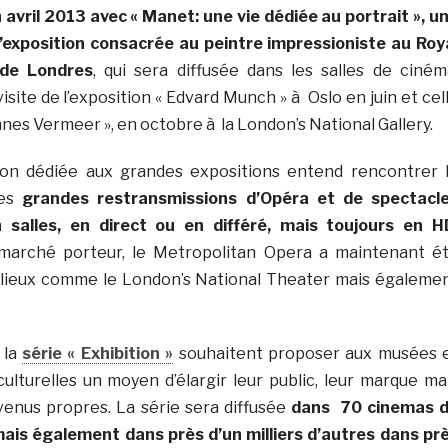
 avril 2013 avec « Manet: une vie dédiée au portrait », u
 l’exposition consacrée au peintre impressioniste au Roy
de Londres
, qui sera diffusée dans les salles de ciném
visite de l’exposition « Edvard Munch » à Oslo en juin et cel
nes Vermeer », en octobre à la London’s National Gallery.
on dédiée aux grandes expositions entend rencontrer 
les
grandes restransmissions d’Opéra et de spectacl
n salles, en direct ou en différé, mais toujours en H
marché porteur, le Metropolitan Opera a maintenant é
s lieux comme le London’s National Theater mais égaleme
 la
série « Exhibition »
souhaitent proposer aux musées 
culturelles un moyen d’élargir leur public, leur marque ma
enus propres. La série sera diffusée
dans 70 cinemas 
is également dans près d’un milliers d’autres dans pr