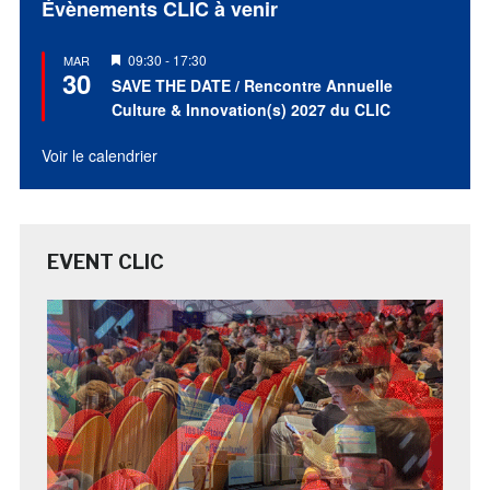
Évènements CLIC à venir
Mis
09:30
-
17:30
MAR
30
en
SAVE THE DATE / Rencontre Annuelle
avant
Culture & Innovation(s) 2027 du CLIC
Voir le calendrier
EVENT CLIC