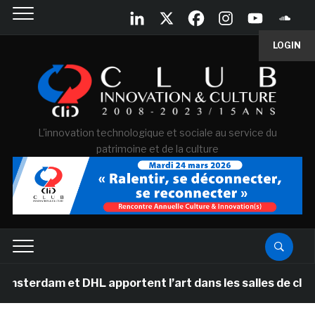
LOGIN
L'innovation technologique et sociale au service du
patrimoine et de la culture
 et DHL apportent l’art dans les salles de classe des é