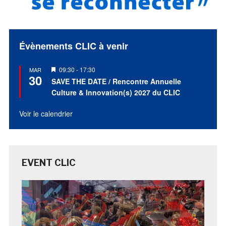
Évènements CLIC à venir
Mis
09:30
-
17:30
MAR
30
en
SAVE THE DATE / Rencontre Annuelle
avant
Culture & Innovation(s) 2027 du CLIC
Voir le calendrier
EVENT CLIC