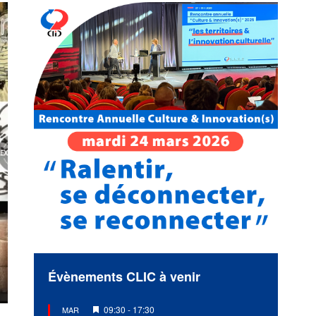
Évènements CLIC à venir
Mis
09:30
-
17:30
MAR