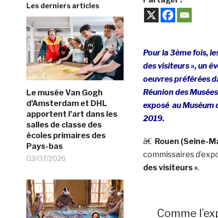
Les derniers articles
Pour la 3ème fois, 
des visiteurs », un é
oeuvres préférées da
Réunion des Musées 
Le musée Van Gogh
d’Amsterdam et DHL
exposé au Muséum d’
apportent l’art dans les
2019.
salles de classe des
écoles primaires des
à€
Rouen (Seine-Ma
Pays-bas
commissaires d’expos
03/07/2026
des visiteurs »
.
Comme l’ex