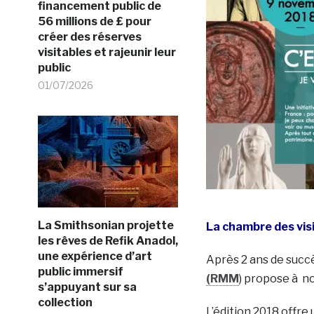
financement public de
56 millions de £ pour
créer des réserves
visitables et rajeunir leur
public
01/07/2026
La Smithsonian projette
La chambre des visi
les rêves de Refik Anadol,
une expérience d’art
Après 2 ans de succè
public immersif
(RMM
) propose à n
s’appuyant sur sa
collection
L’édition 2018 offre