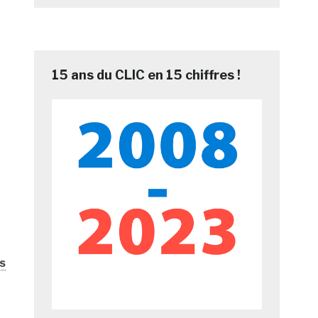
15 ans du CLIC en 15 chiffres !
s