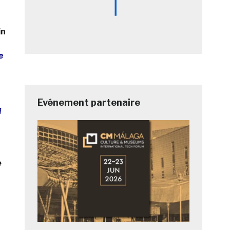
in
e
Evénement partenaire
i
e