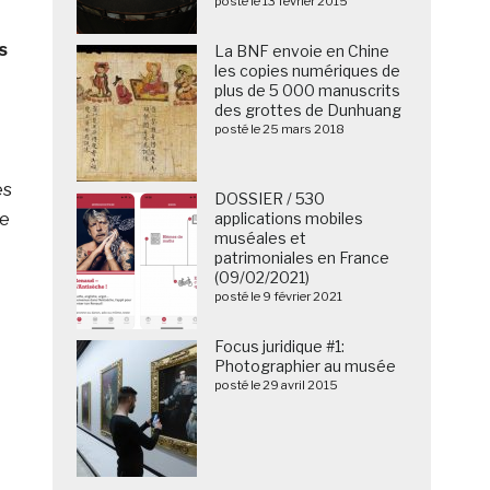
posté le 13 février 2015
s
La BNF envoie en Chine
les copies numériques de
plus de 5 000 manuscrits
des grottes de Dunhuang
posté le 25 mars 2018
es
DOSSIER / 530
de
applications mobiles
muséales et
patrimoniales en France
(09/02/2021)
posté le 9 février 2021
Focus juridique #1:
Photographier au musée
posté le 29 avril 2015