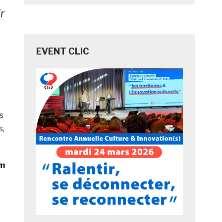
r
EVENT CLIC
s
s,
um