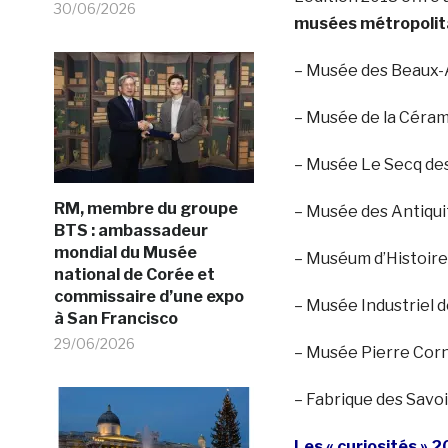
30/06/2026
musées métropolit
– Musée des Beaux-
– Musée de la Céram
– Musée Le Secq des
RM, membre du groupe
– Musée des Antiqui
BTS : ambassadeur
mondial du Musée
– Muséum d’Histoire
national de Corée et
commissaire d’une expo
– Musée Industriel d
à San Francisco
29/06/2026
– Musée Pierre Corn
– Fabrique des Savoir
Les « curiosités » 