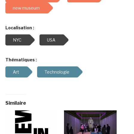
new museum
Localisation :
NYC
USA
Thématiques :
Art
Technologie
Similaire