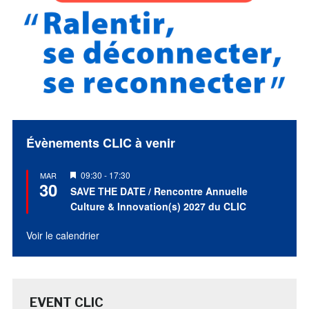
Évènements CLIC à venir
Mis
09:30
-
17:30
MAR
30
en
SAVE THE DATE / Rencontre Annuelle
avant
Culture & Innovation(s) 2027 du CLIC
Voir le calendrier
EVENT CLIC