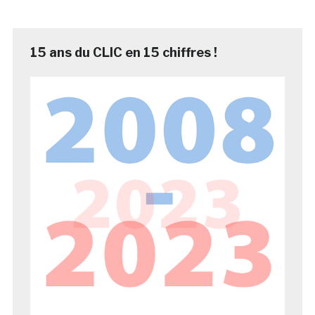
15 ans du CLIC en 15 chiffres !