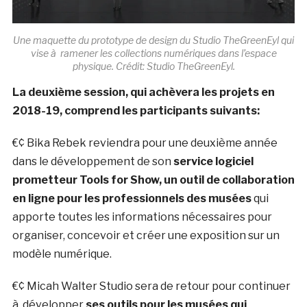
Une maquette du prototype de design du Studio TheGreenEyl qui
vise à ramener les collections numériques dans l’espace
physique. Crédit: Studio TheGreenEyl.
La deuxième session, qui achèvera les projets en
2018-19, comprend les participants suivants:
€¢ Bika Rebek reviendra pour une deuxième année
dans le développement de son
service logiciel
prometteur Tools for Show, un outil de collaboration
en ligne pour les professionnels des musées
qui
apporte toutes les informations nécessaires pour
organiser, concevoir et créer une exposition sur un
modèle numérique.
€¢ Micah Walter Studio sera de retour pour continuer
à développer
ses outils pour les musées qui