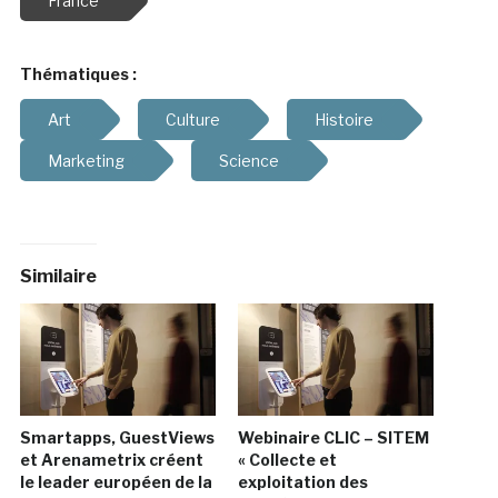
France
Thématiques :
Art
Culture
Histoire
Marketing
Science
Similaire
Smartapps, GuestViews
Webinaire CLIC – SITEM
et Arenametrix créent
« Collecte et
le leader européen de la
exploitation des