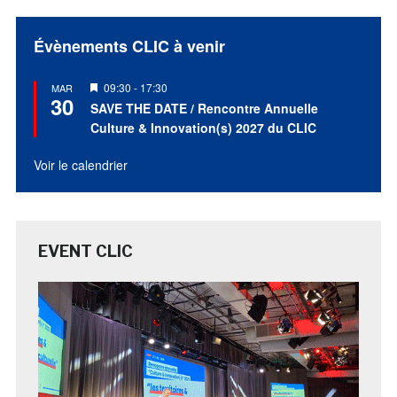
Évènements CLIC à venir
Mis
09:30
-
17:30
MAR
30
en
SAVE THE DATE / Rencontre Annuelle
avant
Culture & Innovation(s) 2027 du CLIC
Voir le calendrier
EVENT CLIC