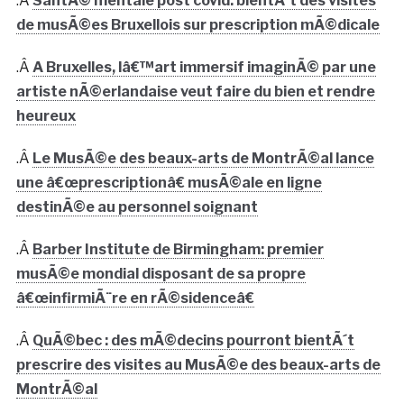
.Â
SantÃ© mentale post covid: bientÃ´t des visites
de musÃ©es Bruxellois sur prescription mÃ©dicale
.Â
A Bruxelles, lâ€™art immersif imaginÃ© par une
artiste nÃ©erlandaise veut faire du bien et rendre
heureux
.Â
Le MusÃ©e des beaux-arts de MontrÃ©al lance
une â€œprescriptionâ€ musÃ©ale en ligne
destinÃ©e au personnel soignant
.Â
Barber Institute de Birmingham: premier
musÃ©e mondial disposant de sa propre
â€œinfirmiÃ¨re en rÃ©sidenceâ€
.Â
QuÃ©bec : des mÃ©decins pourront bientÃ´t
prescrire des visites au MusÃ©e des beaux-arts de
MontrÃ©al