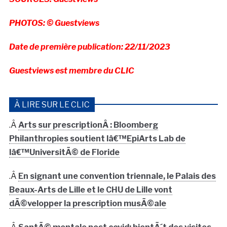
PHOTOS: ©️ Guestviews
Date de première publication: 22/11/2023
Guestviews est membre du CLIC
À LIRE SUR LE CLIC
.Â
Arts sur prescriptionÂ : Bloomberg
Philanthropies soutient lâ€™EpiArts Lab de
lâ€™UniversitÃ© de Floride
.Â
En signant une convention triennale, le Palais des
Beaux-Arts de Lille et le CHU de Lille vont
dÃ©velopper la prescription musÃ©ale