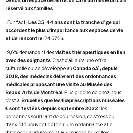
ce soit un espace détente, un café ou même un coin
réservé aux familles
.
. Fun fact
:
Les 35-44 ans sont la tranche d’ ge qui
accordent le plus d’importance aux espaces de vie
et de rencontre
(24,67%).
. 9,6% demandent des
visites thérapeutiques en lien
avec des soignants
. C’est d’ailleurs une offre
culturelle qui se développe au
Canada oà¹, depuis
2018, des médecins délivrent des ordonnances
médicales proposant une visite au Musée des
Beaux-Arts de Montréal
. Plus proche de chez nous,
c’est à
Bruxelles que les €œprescriptions muséales
€ sont testées depuis septembre 2022
: les
personnes souffrant de dépression, de stress ou
d’anxiété peuvent obtenir une ordonnance afin
d’accéder gratuitement aux musées bruxellois.