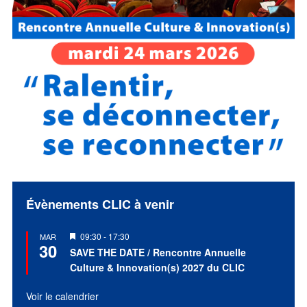
Évènements CLIC à venir
Mis
09:30
-
17:30
MAR
30
en
SAVE THE DATE / Rencontre Annuelle
avant
Culture & Innovation(s) 2027 du CLIC
Voir le calendrier