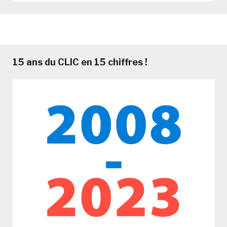
15 ans du CLIC en 15 chiffres !