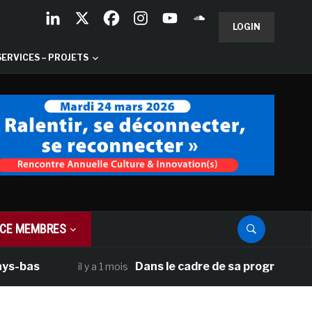
LOGIN
SERVICES – PROJETS
CE MEMBRES
as
Dans le cadre de sa programmation amé
il y a 1 mois