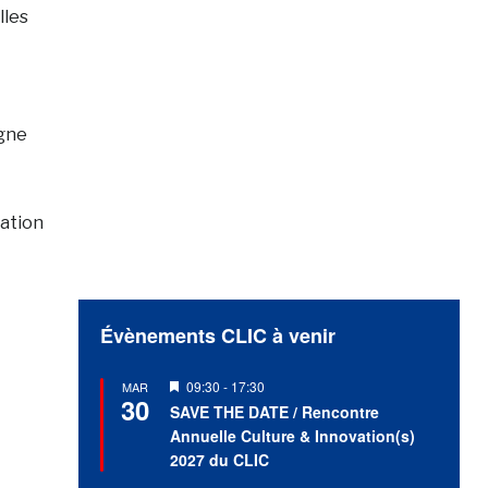
lles
igne
iation
Évènements CLIC à venir
Mis
09:30
-
17:30
MAR
30
en
SAVE THE DATE / Rencontre
avant
Annuelle Culture & Innovation(s)
2027 du CLIC