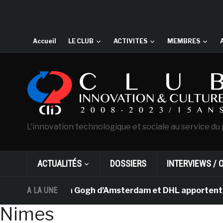
Accueil
LE CLUB
ACTIVITES
MEMBRES
L'innovation technologique et sociale au service du 
ACTUALITÉS
DOSSIERS
INTERVIEWS / 
e musée Van Gogh d’Amsterdam et DHL apportent l’art dan
A LA UNE
Nimes