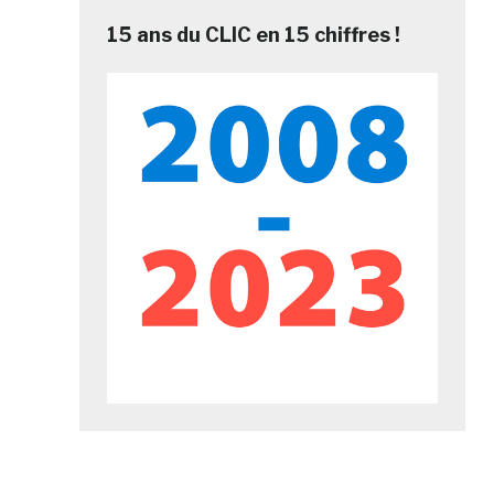
15 ans du CLIC en 15 chiffres !