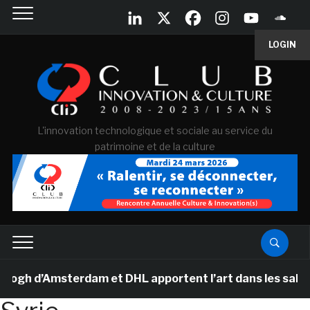
LOGIN
L'innovation technologique et sociale au service du
patrimoine et de la culture
h d’Amsterdam et DHL apportent l’art dans les salles de