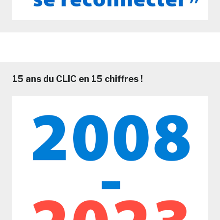
15 ans du CLIC en 15 chiffres !