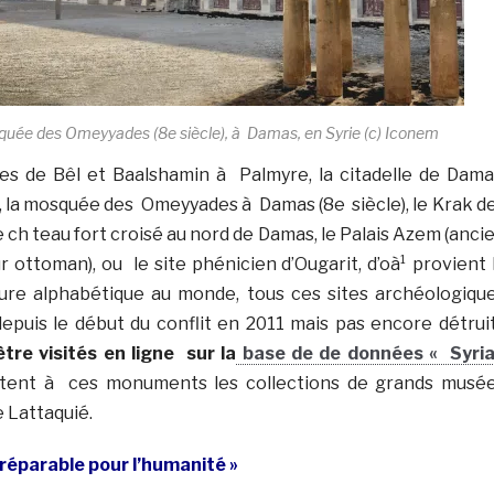
quée des Omeyyades (8e siècle), à Damas, en Syrie (c) Iconem
es de Bêl et Baalshamin à Palmyre, la citadelle de Dama
e, la mosquée des Omeyyades à Damas (8e siècle), le Krak d
ch teau fort croisé au nord de Damas, le Palais Azem (anci
 ottoman), ou le site phénicien d’Ougarit, d’oà¹ provient 
ture alphabétique au monde, tous ces sites archéologiqu
puis le début du conflit en 2011 mais pas encore détrui
être visités en ligne sur la
base de de données « Syri
outent à ces monuments les collections de grands musé
e Lattaquié.
rréparable pour l’humanité »