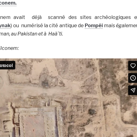
conem.
onem avait déjà scanné des sites archéologiques 
ynak
) ou numérisé la cité antique de
Pompéi
mais égaleme
Oman, au Pakistan et à Haà¯ti.
’Iconem: