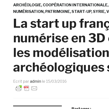
ARCHÉOLOGIE
COOPÉRATION INTERNATIONALE
NUMÉRISATION
PATRIMOINE
START-UP
SYRIE
V
La start up fran
numérise en 3D e
les modélisation
archéologiques
Ecrit par
admin
le
15/03/2016
Partager :