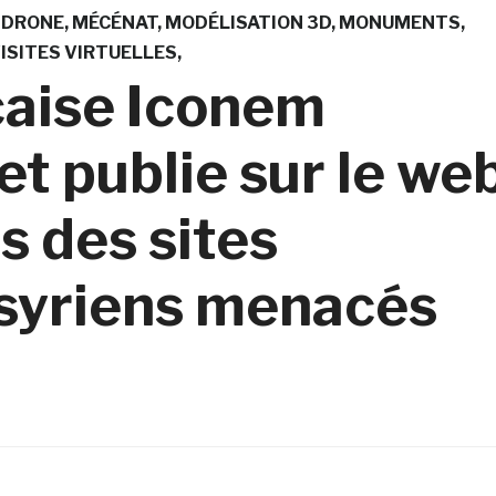
DRONE
MÉCÉNAT
MODÉLISATION 3D
MONUMENTS
ISITES VIRTUELLES
çaise Iconem
t publie sur le we
s des sites
 syriens menacés