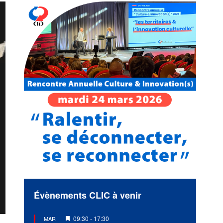
Évènements CLIC à venir
Mis
09:30
-
17:30
MAR