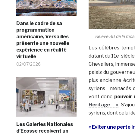
Dans le cadre de sa
programmation
américaine, Versailles
Relevé 3D de la mos
présente une nouvelle
Les célèbres templ
expérience en réalité
datant du 11e siècl
virtuelle
Chevaliers, immense 
02/07/2026
palais du gouverneur
plus ancienne écri
syriens menacés de
vont donc
pouvoir 
Heritage »
. S’aj
syriens, dont celui d
Les Galeries Nationales
« Eviter une perte i
d’Ecosse recoivent un