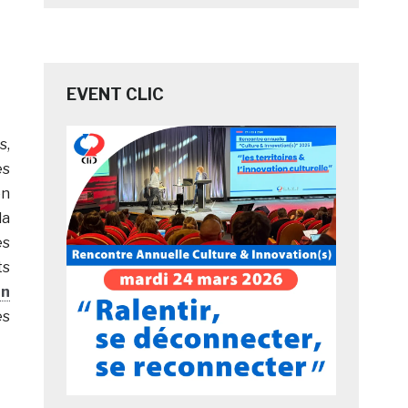
EVENT CLIC
s,
es
en
la
es
ts
an
es