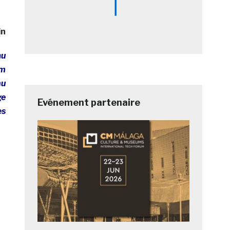
in
au
em
nu
ge
Evénement partenaire
es