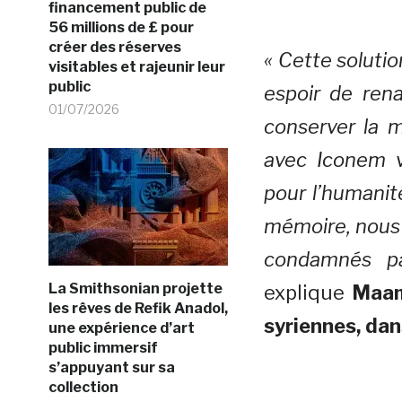
financement public de
56 millions de £ pour
créer des réserves
« Cette solutio
visitables et rajeunir leur
public
espoir de rena
01/07/2026
conserver la 
avec Iconem v
pour l’humanit
mémoire, nous 
condamnés pa
La Smithsonian projette
explique
Maam
les rêves de Refik Anadol,
syriennes, da
une expérience d’art
public immersif
s’appuyant sur sa
collection