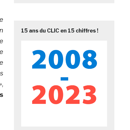
le
en
15 ans du CLIC en 15 chiffres !
e
e
le
ns
»
,
s