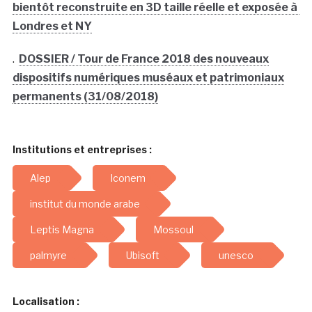
bientôt reconstruite en 3D taille réelle et exposée à
Londres et NY
.
DOSSIER / Tour de France 2018 des nouveaux
dispositifs numériques muséaux et patrimoniaux
permanents (31/08/2018)
Institutions et entreprises :
Alep
Iconem
institut du monde arabe
Leptis Magna
Mossoul
palmyre
Ubisoft
unesco
Localisation :