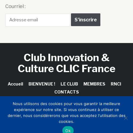
Courriel :
Club Innovation &
Culture CLIC France
Accueil
BIENVENUE !
LE CLUB
MEMBRES
RNCI
CONTACTS
Nous utilisons des cookies pour vous garantir la meilleure
expérience sur notre site. Si vous continuez à utiliser ce
dernier, nous considérerons que vous acceptez l'utilisation des
Copyright © 2026 Club Innovation & Culture CLIC France /
cookies.
Sinapses Conseils
Ok