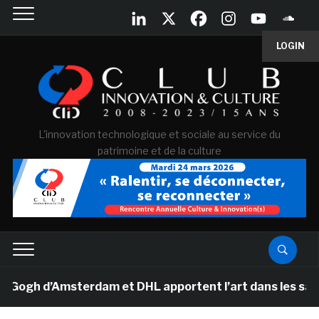
LOGIN
L'innovation technologique et sociale au service du
patrimoine et de la culture
h d’Amsterdam et DHL apportent l’art dans les salles d