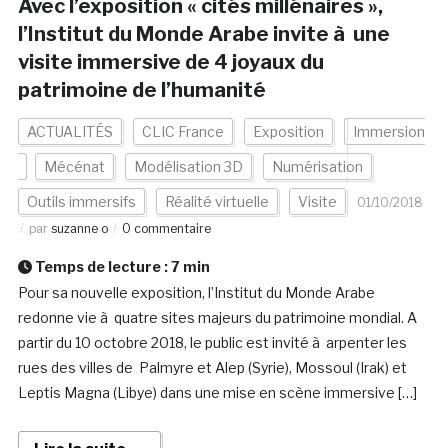
Avec l’exposition « cités millénaires »,
l’Institut du Monde Arabe invite à une
visite immersive de 4 joyaux du
patrimoine de l’humanité
ACTUALITÉS
CLIC France
Exposition
Immersion
Mécénat
Modélisation 3D
Numérisation
Outils immersifs
Réalité virtuelle
Visite
01/10/2018
par
suzanne o
0 commentaire
Temps de lecture :
7
min
Pour sa nouvelle exposition, l’Institut du Monde Arabe
redonne vie à quatre sites majeurs du patrimoine mondial. A
partir du 10 octobre 2018, le public est invité à arpenter les
rues des villes de Palmyre et Alep (Syrie), Mossoul (Irak) et
Leptis Magna (Libye) dans une mise en scène immersive […]